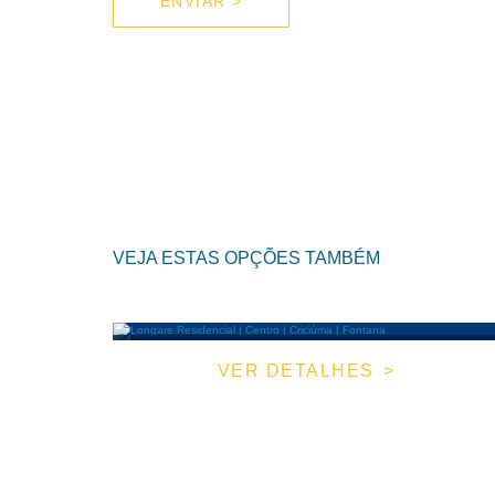
VEJA ESTAS OPÇÕES TAMBÉM
VER DETALHES
APARTAMENTO |
Cód. do Imóvel: LCF0013
Criciúma - Centro