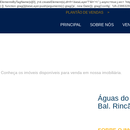
f=d.getElementsByTagName(s)[0], j=d.createElement(s),dl=l!='dataLayer'?'&l='+l:'';j.async=true;j.src= 
]; function gtag(){dataLayer.push(arguments);} gtag('js', new Date()); gtag('config', 'UA-2386326
(48)
PLANTÃO DE VENDAS
PRINCIPAL
SOBRE NÓS
VE
Conheça os imóveis disponíveis para venda em nossa imobiliária.
Águas do 
Bal. Rinc