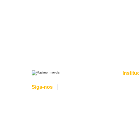
ÍNDICES
ECONÔMICOS
Institu
Sobre n
Siga-nos
Blog
Contato
Trabalh