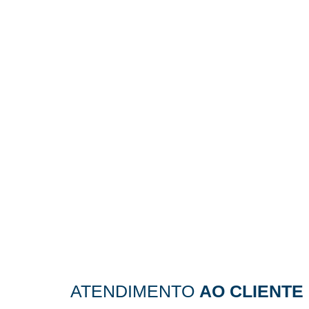
1 vaga de
3 quartos
garagem
2
1 suíte
banheiros
ACESSE O NOSSO BLOG E
F
DAS NOVIDADES
110,74 m²
178,56 m²
Área
Área Total
Privativa
LEIA NOSSO BLOG
Rua Monteiro Lobato esq. Rua Santo
Antonio
ATENDIMENTO
AO CLIENTE