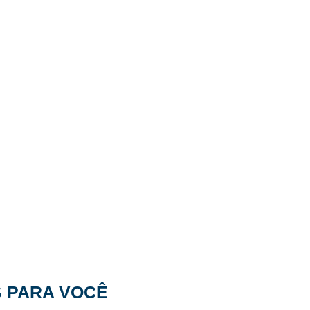
1 vaga de
2 quartos
garagem
1
1 suíte
banheiro
vel conosco
 para o seu imóvel.
61,20 m²
85,39 m²
Área
Área Total
Privativa
SC 443
S
PARA VOCÊ