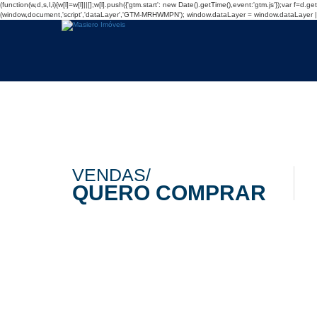
(function(w,d,s,l,i){w[l]=w[l]||[];w[l].push({'gtm.start': new Date().getTime(),event:'gtm.js'});var 
(window,document,'script','dataLayer','GTM-MRHWMPN');
window.dataLayer = window.dataLayer || [
VENDAS/
QUERO COMPRAR