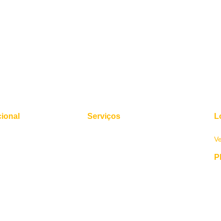
cional
Serviços
L
ós
Quero Comprar
Av
V
Quero vender
Lançamentos
P
e Conosco
Simule seu financiamento
Avaliações
Área Restrita