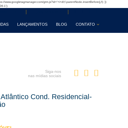
'https://www.googletagmanager.com/gtm.js?id='+i+dl;f.parentNode.insertBefore(j,f); })
06-1');
 99901-0010
(48) 3433-8031
NDAS
LANÇAMENTOS
BLOG
CONTATO
Siga-nos
nas mídias sociais
Atlântico Cond. Residencial-
ão