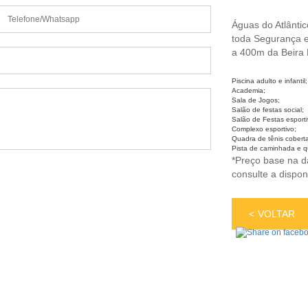
Águas do Atlântic
toda Segurança e
a 400m da Beira 
Piscina adulto e infantil;
Academia;
Sala de Jogos;
Salão de festas social;
Salão de Festas esporti
Complexo esportivo;
Quadra de tênis cobert
Pista de caminhada e q
*Preço base na da
consulte a dispon
VOLTAR