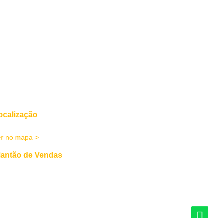
ocalização
enida Victor Meireles, 370 - Centro Criciúma/SC
er no mapa
lantão de Vendas
(48) 3433-8031
(48) 99901-0010