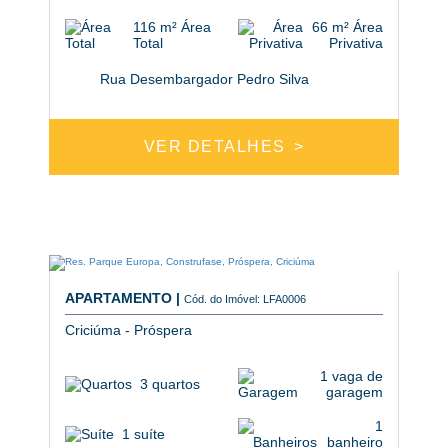
116 m² Área
66 m² Área
Total
Privativa
Rua Desembargador Pedro Silva
VER DETALHES
APARTAMENTO |
Cód. do Imóvel: LFA0006
Criciúma - Próspera
1 vaga de
3 quartos
garagem
1
1 suíte
banheiro