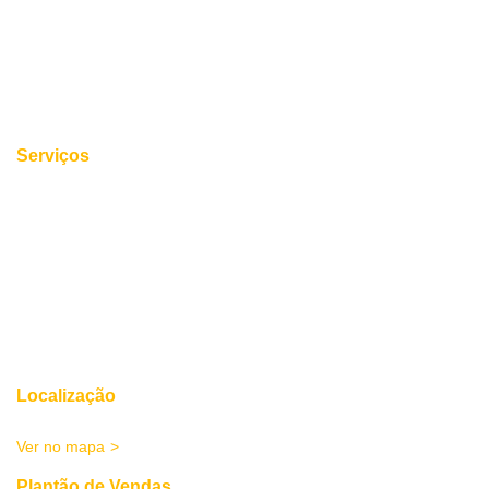
Blog
Contato
Trabalhe Conosco
Serviços
Quero Comprar
Quero vender
Lançamentos
Simule seu financiamento
Avaliações
Área Restrita
Localização
Avenida Victor Meireles, 370 - Centro Criciúma/SC
Ver no mapa
Plantão de Vendas