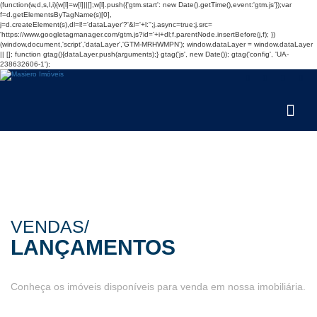
(function(w,d,s,l,i){w[l]=w[l]||[];w[l].push({'gtm.start': new Date().getTime(),event:'gtm.js'});var
f=d.getElementsByTagName(s)[0],
j=d.createElement(s),dl=l!='dataLayer'?'&l='+l:'';j.async=true;j.src=
'https://www.googletagmanager.com/gtm.js?id='+i+dl;f.parentNode.insertBefore(j,f); })
(window,document,'script','dataLayer','GTM-MRHWMPN');
window.dataLayer = window.dataLayer
|| []; function gtag(){dataLayer.push(arguments);} gtag('js', new Date()); gtag('config', 'UA-
238632606-1');
VENDAS/
LANÇAMENTOS
Conheça os imóveis disponíveis para venda em nossa imobiliária.