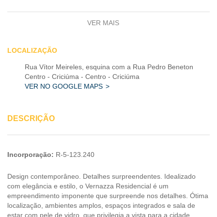
ACADEMIA
VER MAIS
CLOSET
LOCALIZAÇÃO
ELEVADOR
Rua Vítor Meireles, esquina com a Rua Pedro Beneton
ESPAÇO GOURMET
Centro - Criciúma - Centro - Criciúma
VER NO GOOGLE MAPS
ESPERA P/ SPLIT
DESCRIÇÃO
PLAYGROUND
SALÃO DE FESTAS
Incorporação:
R-5-123.240
Design contemporâneo. Detalhes surpreendentes. Idealizado
com elegância e estilo, o Vernazza Residencial é um
empreendimento imponente que surpreende nos detalhes. Ótima
localização, ambientes amplos, espaços integrados e sala de
estar com pele de vidro, que privilegia a vista para a cidade.