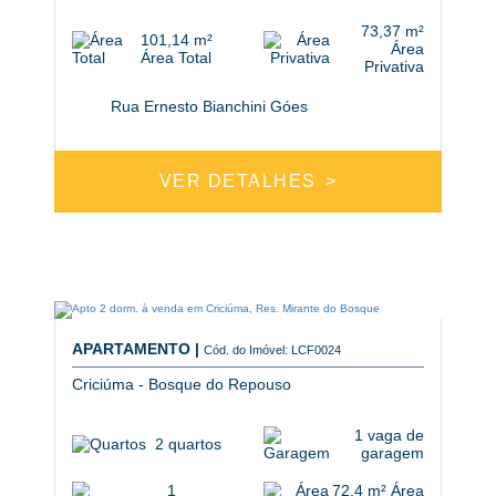
73,37 m²
101,14 m²
Área
Área Total
Privativa
Rua Ernesto Bianchini Góes
VER DETALHES
APARTAMENTO |
Cód. do Imóvel: LCF0024
Criciúma - Bosque do Repouso
1 vaga de
2 quartos
garagem
1
72.4 m² Área