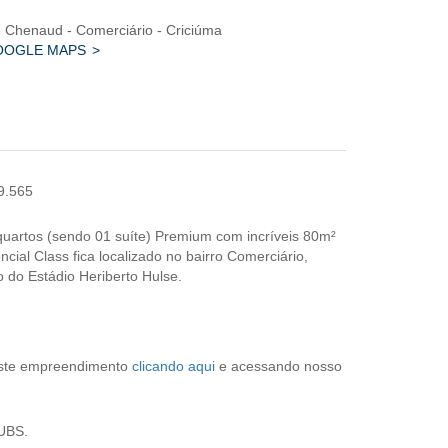
JANELAS
COM
MANTA
 Chenaud - Comerciário - Criciúma
PERSIANAS
ACÚSTICA
OOGLE MAPS
DE
ELEVAÇÃO
SALÃO DE
PLAYGROUND
FESTAS
9.565
uartos (sendo 01 suíte) Premium com incríveis 80m²
ncial Class fica localizado no bairro Comerciário,
 do Estádio Heriberto Hulse.
este empreendimento
clicando aqui
e acessando nosso
CUBS.