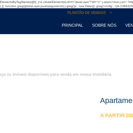
f=d.getElementsByTagName(s)[0], j=d.createElement(s),dl=l!='dataLayer'?'&l='+l:'';j.async=true;j.src= 
]; function gtag(){dataLayer.push(arguments);} gtag('js', new Date()); gtag('config', 'UA-2386326
(48)
PLANTÃO DE VENDAS
PRINCIPAL
SOBRE NÓS
VE
ça os imóveis disponíveis para venda em nossa imobiliária.
Apartamen
A PARTIR D