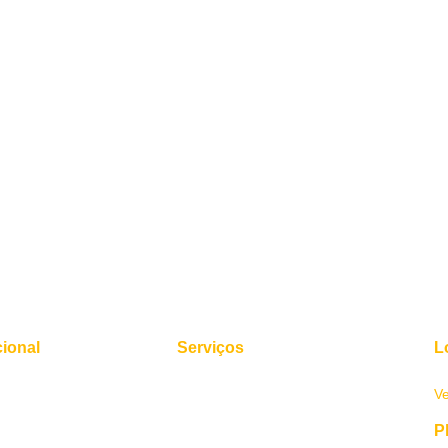
cional
Serviços
L
ós
Quero Comprar
Av
V
Quero vender
Lançamentos
P