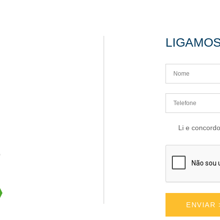
LIGAMO
Li e concord
o