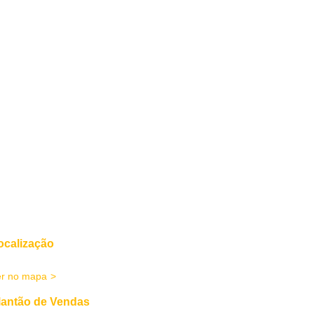
ocalização
enida Victor Meireles, 370 - Centro Criciúma/SC
er no mapa
lantão de Vendas