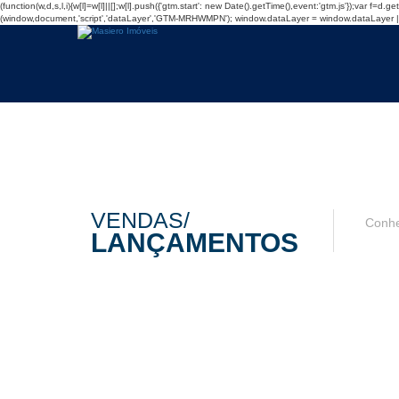
(function(w,d,s,l,i){w[l]=w[l]||[];w[l].push({'gtm.start': new Date().getTime(),event:'gtm.js'});var 
(window,document,'script','dataLayer','GTM-MRHWMPN');
window.dataLayer = window.dataLayer || [
VENDAS/
Conhe
LANÇAMENTOS