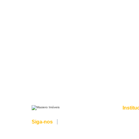
ÍNDICES
ECONÔMICOS
Institu
Sobre n
Siga-nos
Blog
Contato