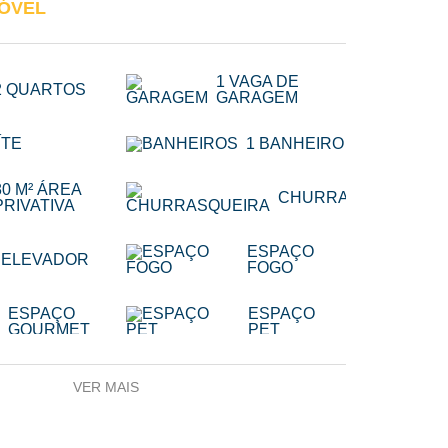
MÓVEL
1 VAGA DE
2 QUARTOS
GARAGEM
ÍTE
1 BANHEIRO
80 M² ÁREA
CHURRASQUEIRA
PRIVATIVA
ESPAÇO
ELEVADOR
FOGO
ESPAÇO
ESPAÇO
GOURMET
PET
ESPERA P/
ESPERA P/
VER MAIS
ÁGUA
SPLIT
QUENTE