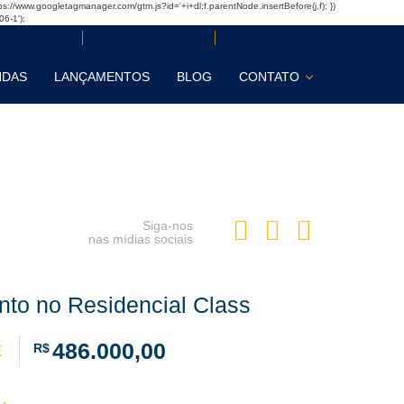
'https://www.googletagmanager.com/gtm.js?id='+i+dl;f.parentNode.insertBefore(j,f); })
06-1');
 99901-0010
(48) 3433-8031
NDAS
LANÇAMENTOS
BLOG
CONTATO
Siga-nos
nas mídias sociais
to no Residencial Class
486.000,00
R$
E